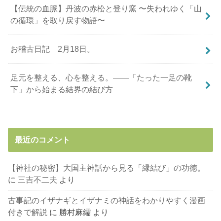
【伝統の血脈】丹波の赤松と登り窯 〜失われゆく「山
の循環」を取り戻す物語〜
お稽古日記 2月18日。
足元を整える、心を整える。――「たった一足の靴
下」から始まる結界の結び方
最近のコメント
【神社の秘密】大国主神話から見る「縁結び」の功徳。
に
三吉不二夫
より
古事記のイザナギとイザナミの神話をわかりやすく漫画
付きで解説
に
勝村麻繻
より