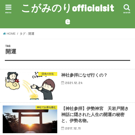
こがみのりofficialsit
menu
search
e
HOME
タグ : 開運
TAG
開運
日本の文化
神社参拝になぜ行くの？
2021.12.24
神社でお茶を飲む
【神社参拝】伊勢神宮 天岩戸開き
神話に隠された人生の開運の秘密
と、伊勢名物。
2017.12.11