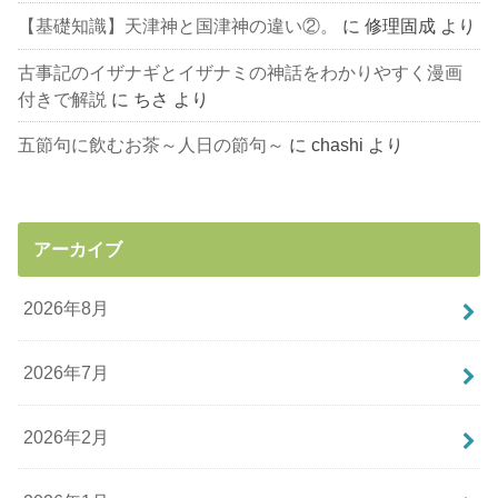
【基礎知識】天津神と国津神の違い②。
に
修理固成
より
古事記のイザナギとイザナミの神話をわかりやすく漫画
付きで解説
に
ちさ
より
五節句に飲むお茶～人日の節句～
に
chashi
より
アーカイブ
2026年8月
2026年7月
2026年2月