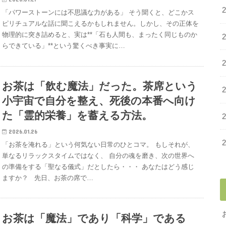
「パワーストーンには不思議な力がある」 そう聞くと、どこかス
ピリチュアルな話に聞こえるかもしれません。しかし、その正体を
物理的に突き詰めると、実は**「石も人間も、まったく同じものか
らできている」**という驚くべき事実に…
お茶は「飲む魔法」だった。茶席という
小宇宙で自分を整え、死後の本番へ向け
た「霊的栄養」を蓄える方法。
2026.01.26
「お茶を淹れる」という何気ない日常のひとコマ。 もしそれが、
単なるリラックスタイムではなく、 自分の魂を磨き、次の世界へ
の準備をする「聖なる儀式」だとしたら・・・ あなたはどう感じ
ますか？ 先日、お茶の席で…
お茶は「魔法」であり「科学」である