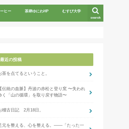
ーヒー
茶肆ゆにわHP
むすび大学
search
最近の投稿
お茶を点てるということ。
【伝統の血脈】丹波の赤松と登り窯 〜失われ
ゆく「山の循環」を取り戻す物語〜
お稽古日記 2月18日。
足元を整える、心を整える。――「たった一