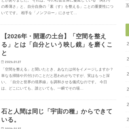
とがありました。 それは、今の社会全体に蔓延している「関わり
の希薄さ」と、自分自身の「素（す）を整える」ことの重要性につ
いてです。 相手を「ノンフロー」にさせて…
【2026年・開運の土台】「空間を整え
る」とは「自分という映し鏡」を磨くこ
と
2026.01.27
「空間を整える」と聞いたとき、あなたは何をイメージしますか？
単なる掃除や片付けのことだと思われがちですが、実はもっと深
い、「自分と世界の境界線」を調和させる儀式なのです。 今日
は、どこにいても、誰といても、一瞬でその場…
石と人間は同じ「宇宙の種」からできて
いる。
2026.01.27