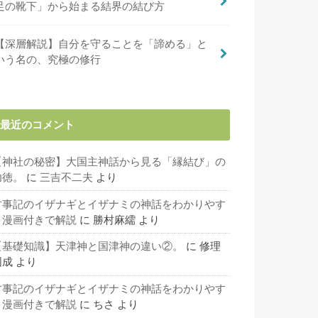
足の靴下」から始まる結界の結び方
【深層解説】自分を守ることを「諦める」と
いう名の、究極の修行
最近のコメント
【神社の秘密】大国主神話から見る「縁結び」の
功徳。
に
三吉不二夫
より
古事記のイザナギとイザナミの神話をわかりやす
く漫画付きで解説
に
勝村麻繻
より
【基礎知識】天津神と国津神の違い②。
に
修理
固成
より
古事記のイザナギとイザナミの神話をわかりやす
く漫画付きで解説
に
ちさ
より