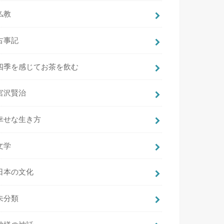
仏教
古事記
四季を感じてお茶を飲む
宮沢賢治
幸せな生き方
文学
日本の文化
未分類