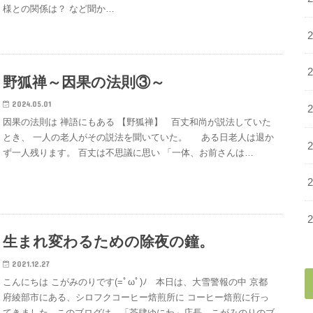
様との関係は？ など聞か…
野狐禅～因果の法則③～
2024.05.01
因果の法則は 禅語にもある 【野狐禅】 百丈和尚が説法していた
とき、 一人の老人がその説法を聞いていた。 ある日老人は退か
ず一人残ります。 百丈は不思議に思い 「一体、お前さんは…
生まれ変わるための除夜の鐘。
2021.12.27
こんにちは こがみのりです(=ﾟωﾟ)ﾉ 本日は、大雪警報の中 京都
府綾部市にある、シロフクコーヒー焙煎所に コーヒー焙煎に行っ
てきました このブログは、「茶肆ゆにわ」店長、こがみのりのブ