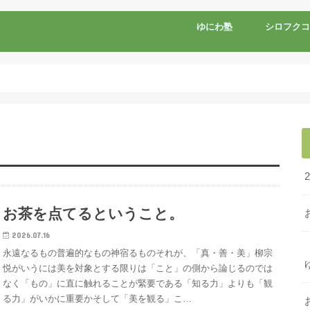
ゆにわ塾
シロフクコ
お茶を点てるということ。
2026.07.16
永遠なるもの普遍的なもの神宿るものそれが、「真・善・美」柳宗
悦がいうには美を対象とする限りは「こと」の側から論じるのでは
なく「もの」に直に触れることが緊要である「知る力」よりも「観
る力」がいかに重要かそして「美を観る」こ…