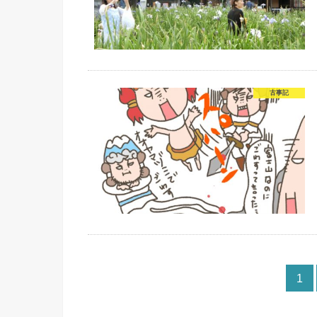
古事記
1