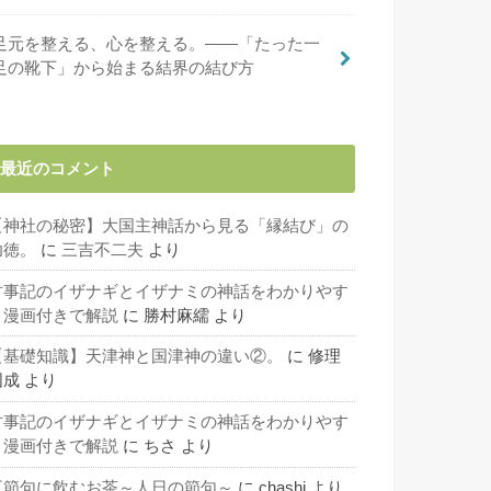
足元を整える、心を整える。――「たった一
足の靴下」から始まる結界の結び方
最近のコメント
【神社の秘密】大国主神話から見る「縁結び」の
功徳。
に
三吉不二夫
より
古事記のイザナギとイザナミの神話をわかりやす
く漫画付きで解説
に
勝村麻繻
より
【基礎知識】天津神と国津神の違い②。
に
修理
固成
より
古事記のイザナギとイザナミの神話をわかりやす
く漫画付きで解説
に
ちさ
より
五節句に飲むお茶～人日の節句～
に
chashi
より