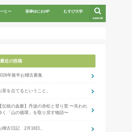
ーヒー
茶肆ゆにわHP
むすび大学
search
最近の投稿
2026年後半お稽古募集
お茶を点てるということ。
【伝統の血脈】丹波の赤松と登り窯 〜失われ
ゆく「山の循環」を取り戻す物語〜
お稽古日記 2月18日。