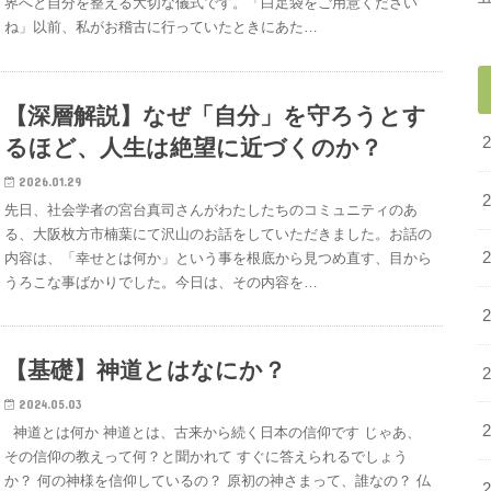
界へと自分を整える大切な儀式です。「白足袋をご用意ください
ね」以前、私がお稽古に行っていたときにあた…
【深層解説】なぜ「自分」を守ろうとす
るほど、人生は絶望に近づくのか？
2026.01.29
先日、社会学者の宮台真司さんがわたしたちのコミュニティのあ
る、大阪枚方市楠葉にて沢山のお話をしていただきました。お話の
内容は、「幸せとは何か」という事を根底から見つめ直す、目から
うろこな事ばかりでした。今日は、その内容を…
【基礎】神道とはなにか？
2024.05.03
神道とは何か 神道とは、古来から続く日本の信仰です じゃあ、
その信仰の教えって何？と聞かれて すぐに答えられるでしょう
か？ 何の神様を信仰しているの？ 原初の神さまって、誰なの？ 仏