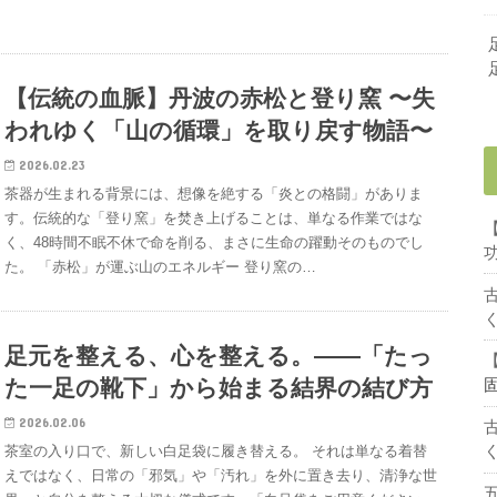
【伝統の血脈】丹波の赤松と登り窯 〜失
われゆく「山の循環」を取り戻す物語〜
2026.02.23
茶器が生まれる背景には、想像を絶する「炎との格闘」がありま
す。伝統的な「登り窯」を焚き上げることは、単なる作業ではな
く、48時間不眠不休で命を削る、まさに生命の躍動そのものでし
た。 「赤松」が運ぶ山のエネルギー 登り窯の…
足元を整える、心を整える。――「たっ
た一足の靴下」から始まる結界の結び方
2026.02.06
茶室の入り口で、新しい白足袋に履き替える。 それは単なる着替
えではなく、日常の「邪気」や「汚れ」を外に置き去り、清浄な世