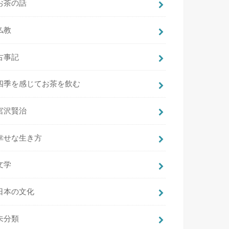
お茶の話
仏教
古事記
四季を感じてお茶を飲む
宮沢賢治
幸せな生き方
文学
日本の文化
未分類