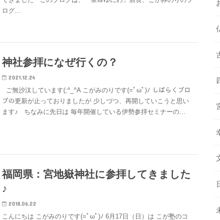
ログ…
神社参拝になぜ行くの？
2021.12.24
ご無沙汰しています(;^_^A こがみのりです(=ﾟωﾟ)ﾉ しばらくブロ
ブの更新が止っておりましたが 少しづつ、再開していこうと思い
ます♪ ちなみに先日は 毎年開催している伊勢参拝セミナーの…
福岡県：宮地嶽神社に参拝してきました
♪
2018.06.22
こんにちは こがみのりです(=ﾟωﾟ)ﾉ 6月17日（日）は こが塾のコ