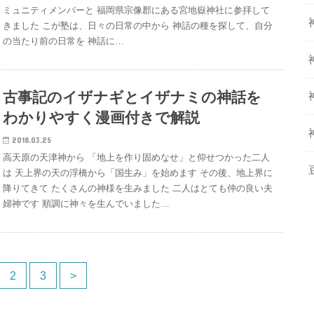
ミュニティメンバーと 福岡県宗像郡にある宮地嶽神社に参拝して
きました こが塾は、日々の日常の中から 神話の種を探して、自分
の当たり前の日常を 神話に…
古事記のイザナギとイザナミの神話を
わかりやすく漫画付きで解説
2018.03.25
高天原の天津神から 「地上を作り固めなせ」と仰せつかった二人
は 天上界の天の浮橋から「国生み」を始めます その後、地上界に
降りてきて たくさんの神様を生みました 二人はとても仲の良い夫
婦神です 順調に神々を生んでいました…
2
3
>