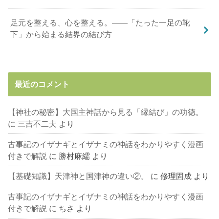
足元を整える、心を整える。――「たった一足の靴
下」から始まる結界の結び方
最近のコメント
【神社の秘密】大国主神話から見る「縁結び」の功徳。
に
三吉不二夫
より
古事記のイザナギとイザナミの神話をわかりやすく漫画
付きで解説
に
勝村麻繻
より
【基礎知識】天津神と国津神の違い②。
に
修理固成
より
古事記のイザナギとイザナミの神話をわかりやすく漫画
付きで解説
に
ちさ
より