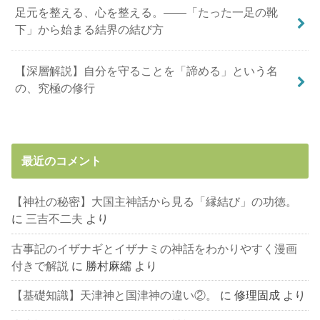
足元を整える、心を整える。――「たった一足の靴
下」から始まる結界の結び方
【深層解説】自分を守ることを「諦める」という名
の、究極の修行
最近のコメント
【神社の秘密】大国主神話から見る「縁結び」の功徳。
に
三吉不二夫
より
古事記のイザナギとイザナミの神話をわかりやすく漫画
付きで解説
に
勝村麻繻
より
【基礎知識】天津神と国津神の違い②。
に
修理固成
より