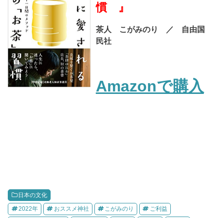
慣 』
茶人 こがみのり ／ 自由国
民社
Amazonで購入
日本の文化
2022年
おススメ神社
こがみのり
ご利益