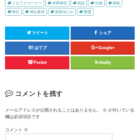
シロフクコーヒー
伊勢神宮
初詣
功徳
神様
神社
神社参拝
茶肆ゆにわ
開運
ツイート
シェア
はてブ
Google+
Pocket
feedly
コメントを残す
メールアドレスが公開されることはありません。
※
が付いている
欄は必須項目です
コメント
※