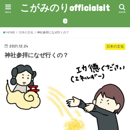
こがみのりofficialsit
menu
search
e
HOME
日本の文化
神社参拝になぜ行くの？
2021.12.24
日本の文化
神社参拝になぜ行くの？