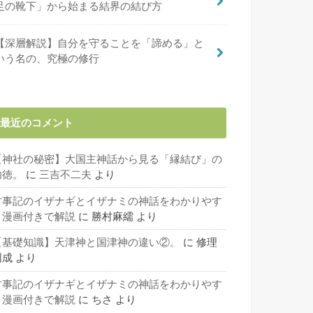
足の靴下」から始まる結界の結び方
【深層解説】自分を守ることを「諦める」と
いう名の、究極の修行
最近のコメント
【神社の秘密】大国主神話から見る「縁結び」の
功徳。
に
三吉不二夫
より
古事記のイザナギとイザナミの神話をわかりやす
く漫画付きで解説
に
勝村麻繻
より
【基礎知識】天津神と国津神の違い②。
に
修理
固成
より
古事記のイザナギとイザナミの神話をわかりやす
く漫画付きで解説
に
ちさ
より