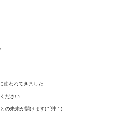
♪
に使われてきました
てください
の未来が開けます( *´艸｀)