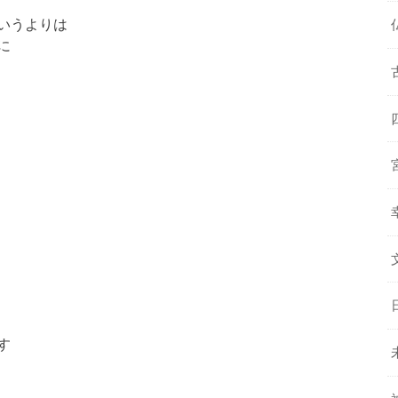
いうよりは
に
す