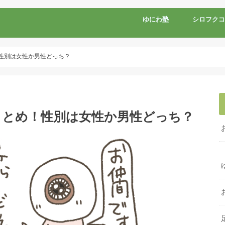
ゆにわ塾
シロフクコ
性別は女性か男性どっち？
まとめ！性別は女性か男性どっち？