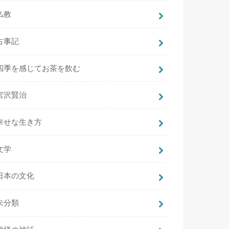
仏教
古事記
四季を感じてお茶を飲む
宮沢賢治
幸せな生き方
文学
日本の文化
未分類