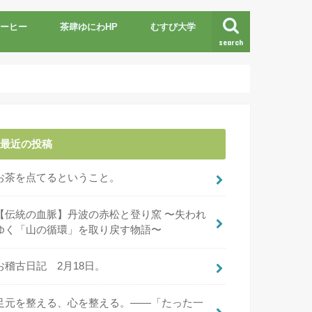
ーヒー
茶肆ゆにわHP
むすび大学
search
最近の投稿
お茶を点てるということ。
【伝統の血脈】丹波の赤松と登り窯 〜失われ
ゆく「山の循環」を取り戻す物語〜
お稽古日記 2月18日。
足元を整える、心を整える。――「たった一