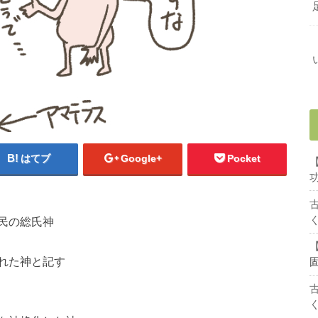
はてブ
Google+
Pocket
民の総氏神
れた神と記す