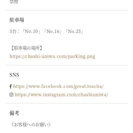
禁煙
駐車場
3台：「No.10」「No.16」「No.25」
【駐車場の場所】
https://chashi-uniwa.com/parking.png
SNS
https://www.facebook.com/great.teacha/
https://www.instagram.com/chashiuniwa/
備考
《お客様へのお願い》