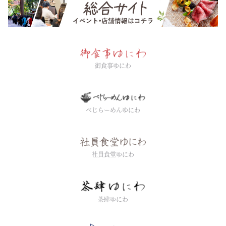
御食事ゆにわ
べじらーめんゆにわ
社員食堂ゆにわ
茶肆ゆにわ