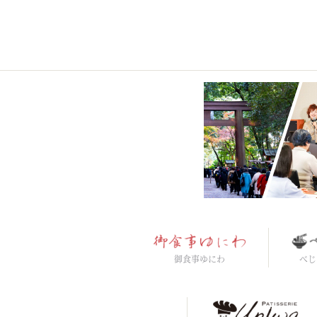
御食事ゆにわ
べじ