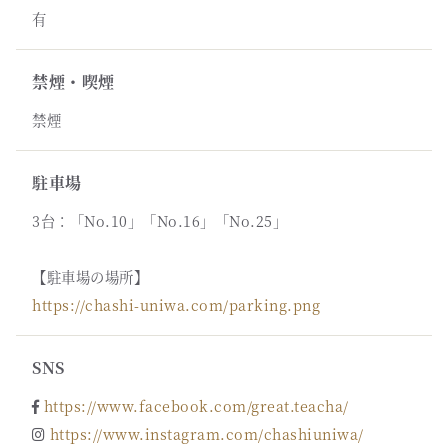
有
禁煙・喫煙
禁煙
駐車場
3台：「No.10」「No.16」「No.25」
【駐車場の場所】
https://chashi-uniwa.com/parking.png
SNS
https://www.facebook.com/great.teacha/
https://www.instagram.com/chashiuniwa/