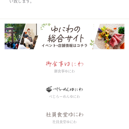
い致します。
御食事ゆにわ
べじらーめんゆにわ
社員食堂ゆにわ