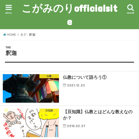
こがみのりofficialsit
menu
search
e
HOME
タグ : 釈迦
TAG
釈迦
仏教
仏教について語ろう①
2021.12.25
豆知識
【豆知識】仏教とはどんな教えなの
か？
2018.02.07