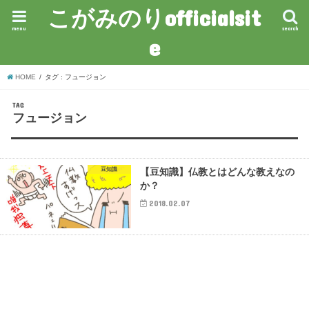
こがみのりofficialsit
menu
search
e
HOME
タグ : フュージョン
TAG
フュージョン
豆知識
【豆知識】仏教とはどんな教えなの
か？
2018.02.07