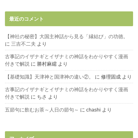
最近のコメント
【神社の秘密】大国主神話から見る「縁結び」の功徳。
に
三吉不二夫
より
古事記のイザナギとイザナミの神話をわかりやすく漫画
付きで解説
に
勝村麻繻
より
【基礎知識】天津神と国津神の違い②。
に
修理固成
より
古事記のイザナギとイザナミの神話をわかりやすく漫画
付きで解説
に
ちさ
より
五節句に飲むお茶～人日の節句～
に
chashi
より