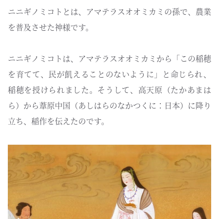
ニニギノミコトとは、アマテラスオオミカミの孫で、農業
を普及させた神様です。
ニニギノミコトは、アマテラスオオミカミから「この稲穂
を育てて、民が飢えることのないように」と命じられ、
稲穂を授けられました。そうして、高天原（たかあまは
ら）から葦原中国（あしはらのなかつくに：日本）に降り
立ち、稲作を伝えたのです。