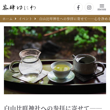
menu
ホーム
イベント
白山比咩神社への参拝に寄せて──心を浄め
白山比咩神社への参拝に寄せて──